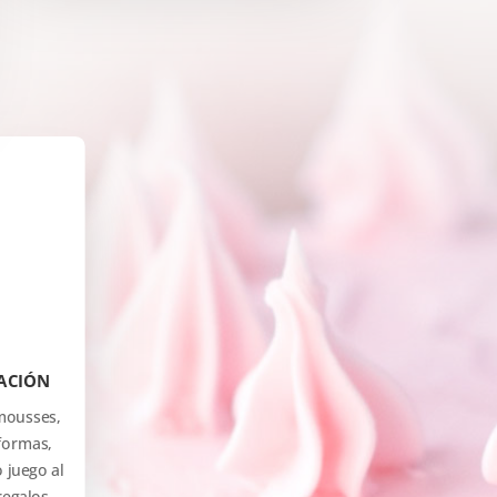
ACIÓN
 mousses,
formas,
 juego al
regalos