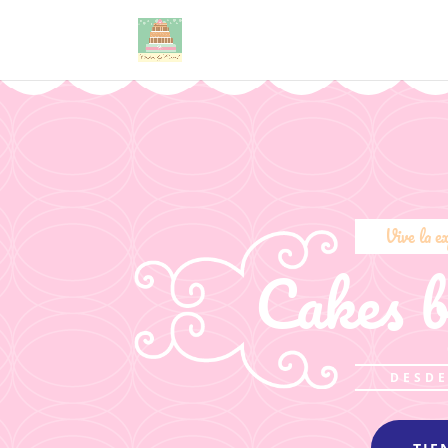
Vive la e
Cakes b
DESDE