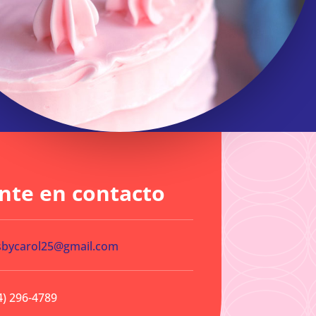
nte en contacto
sbycarol25@gmail.com
4) 296-4789