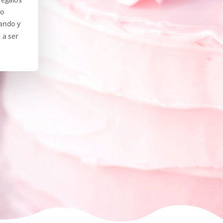
do
ando y
 a ser