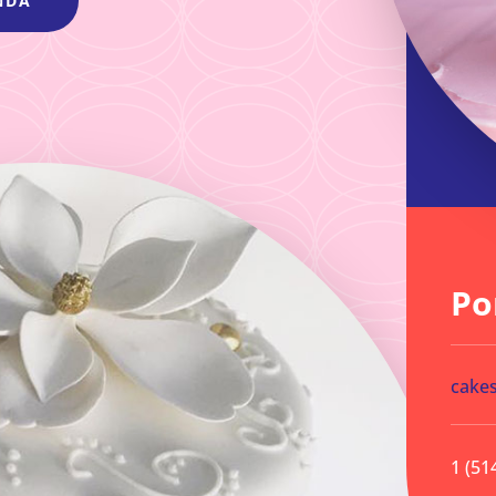
NDA
Po
cake
1 (51