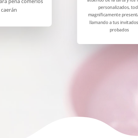
 dará pena comerlos
personalizados, to
 caerán
magníficamente present
llamando a tus invitados
probados