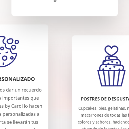
RSONALIZADO
os dar un recuerdo
s importantes que
POSTRES DE DESGUST
s by Carol lo hacen
Cupcakes, pies, gelatinas,
as personalizadas a
macarrones de todas las 
rta se llevarán tus
colores y sabores, haciendo
atuendo de la tarta y los 