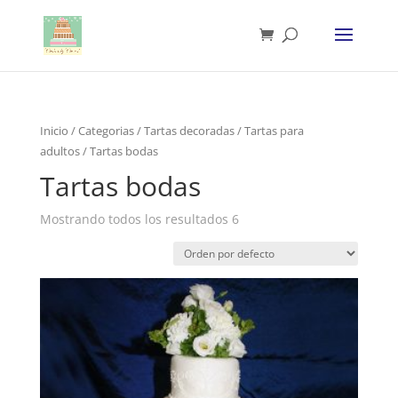
Inicio
/
Categorias
/
Tartas decoradas
/
Tartas para
adultos
/ Tartas bodas
Tartas bodas
Mostrando todos los resultados 6