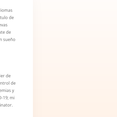
diomas
tulo de
evas
ute de
un sueño
der de
ntrol de
demias y
D-19; mi
inator.