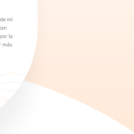
 de mí
iten
por la
r más.