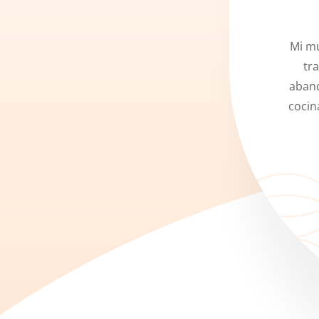
Mi mu
tra
aband
cocin