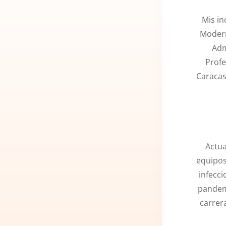
Mis i
Modern
Adm
Profe
Caracas
Actua
equipos
infecci
pandemi
carrer